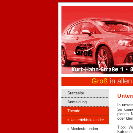
Groß
in alle
Startseite
Unter
Anmeldung
In unser
So könne
Theorie
planen. N
» Unterrichtskalender
Tipp: Wä
» Mindeststunden
Kategorie