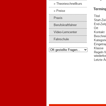
» Theorieschnellkurs
Termin
» Preise
Titel
Praxis
Start-Ze
End-Zeit
Berufskraftfahrer
Ort
Video-Lerncenter
Kontakt
Beschre
Fahrschule
Kategori
Eingetra
Klasse
Regeln f
wiederke
Letzte Ä