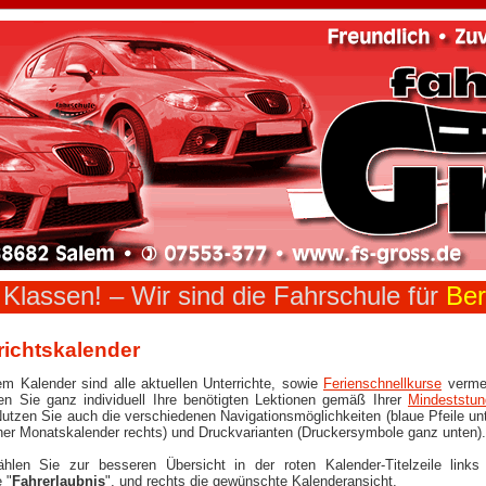
n Klassen! –
Wir sind die Fahrschule für
Ber
richtskalender
em Kalender sind alle aktuellen Unterrichte, sowie
Ferienschnellkurse
vermer
n Sie ganz individuell Ihre benötigten Lektionen gemäß Ihrer
Mindeststu
utzen Sie auch die verschiedenen Navigationsmöglichkeiten (blaue Pfeile unten,
oder kleiner Monatskalender rechts) und Druckvarianten (Druckersymbole ganz unten).
hlen Sie zur besseren Übersicht in der roten Kalender-Titelzeile links
 "
Fahrerlaubnis
", und rechts die gewünschte Kalenderansicht.