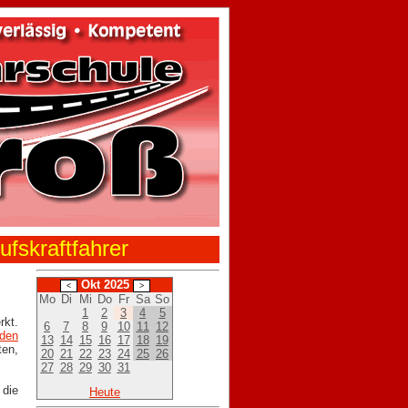
ufskraftfahrer
Okt 2025
Mo
Di
Mi
Do
Fr
Sa
So
1
2
3
4
5
kt.
6
7
8
9
10
11
12
nden
13
14
15
16
17
18
19
20
21
22
23
24
25
26
27
28
29
30
31
 die
Heute