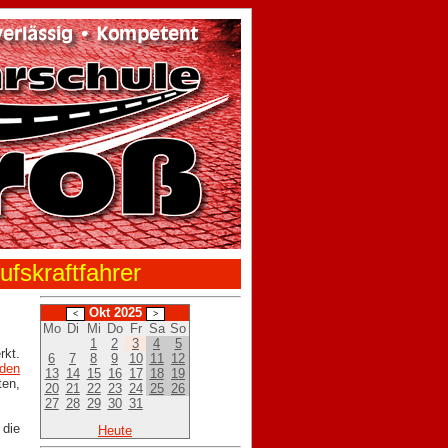
ufskraftfahrer
Okt 2025
Mo
Di
Mi
Do
Fr
Sa
So
1
2
3
4
5
kt.
6
7
8
9
10
11
12
nden
13
14
15
16
17
18
19
20
21
22
23
24
25
26
27
28
29
30
31
 die
Heute