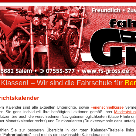
n Klassen! –
Wir sind die Fahrschule für
Ber
richtskalender
em Kalender sind alle aktuellen Unterrichte, sowie
Ferienschnellkurse
vermer
n Sie ganz individuell Ihre benötigten Lektionen gemäß Ihrer
Mindeststu
utzen Sie auch die verschiedenen Navigationsmöglichkeiten (blaue Pfeile unten,
oder kleiner Monatskalender rechts) und Druckvarianten (Druckersymbole ganz unten).
hlen Sie zur besseren Übersicht in der roten Kalender-Titelzeile links
 "
Fahrerlaubnis
", und rechts die gewünschte Kalenderansicht.