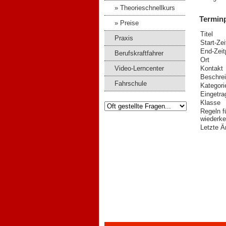
» Theorieschnellkurs
Termin
» Preise
Titel
Praxis
Start-Ze
End-Zeit
Berufskraftfahrer
Ort
Video-Lerncenter
Kontakt
Beschre
Fahrschule
Kategori
Eingetra
Klasse
Regeln f
wiederke
Letzte Ä