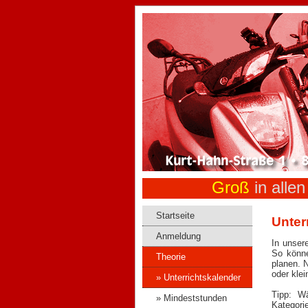
Groß
in alle
Startseite
Unter
Anmeldung
In unser
So könne
Theorie
planen. N
» Unterrichtskalender
Tipp: Wä
» Mindeststunden
Kategorie