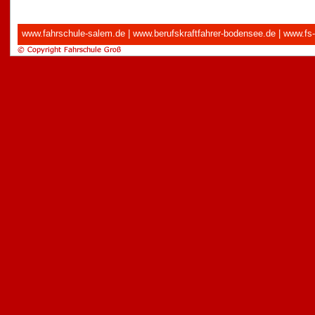
www.fahrschule-salem.de
|
www.berufskraftfahrer-bodensee.de
|
www.fs-