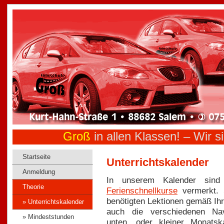
Groß
in allen Klassen! –
Wir si
Startseite
Unterrichtskalender
Anmeldung
In unserem Kalender sind a
Theorie
Ferienschnellkurse
vermerkt. S
benötigten Lektionen gemäß Ih
» Unterrichtskalender
auch die verschiedenen Navi
» Mindeststunden
unten, oder kleiner Monatsk