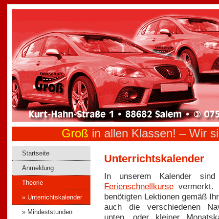
Groß
in allen Klassen! –
Wir si
Startseite
Unterrichtskalender
Anmeldung
In unserem Kalender sind a
Theorie
Ferienschnellkurse
vermerkt. S
benötigten Lektionen gemäß Ih
» Unterrichtskalender
auch die verschiedenen Navi
» Mindeststunden
unten, oder kleiner Monatsk