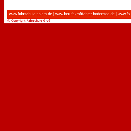
www.fahrschule-salem.de
|
www.berufskraftfahrer-bodensee.de
|
www.fs-