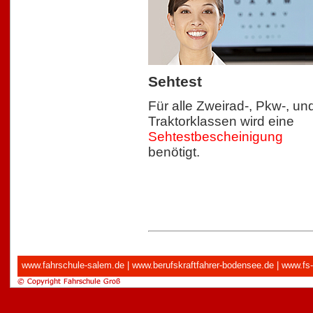
Sehtest
Für alle Zweirad-, Pkw-, un
Traktorklassen wird eine
Sehtestbescheinigung
benötigt.
www.fahrschule-salem.de
|
www.berufskraftfahrer-bodensee.de
|
www.fs-