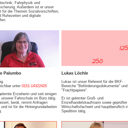
technik, Fahrphysik und
icherung. Außerdem ist er unser
t für die Themen Sozialvorschriften,
d Ruhezeiten und digitale
fen.
e Palumbo
Lukas Löchle
ng.
Lukas ist unser Referent für die BKF-
eichbar unter
0151-14322425
Bereiche "Beförderungsdokumente" und
"Frachtpapiere".
gelernte Erzieherin und seit einigen
 unserer Fahrschule im Büro tätig.
Er ist gelernter Groß- und
isiert, berät, nimmt Anfragen
Einzelhandelskaufmann sowie geprüfter
und ist für die Hintergrundarbeiten
Wirtschaftsfachwirt und hauptberuflich i
g.
Spedition tätig.