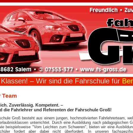
n Klassen! –
Wir sind die Fahrschule für
Ber
r Team
ich. Zuverlässig. Kompetent. –
d die Fahrlehrer und Referenten der Fahrschule Groß!
schule Groß besteht aus einem jungen, hochmotivierten Fahrlehrerteam, we
rerlaubnisklassen unterrichtet. Durch eine Ausbildung nach pädagogischen G
wie beispielsweise "Vom Leichten zum Schweren", bieten wir eine Ausbildun
chüler fordert aber dabei nicht überfordert. In unseren fachspezifi