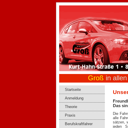
Groß
in alle
Startseite
Unse
Anmeldung
Freundl
Das sin
Theorie
Die Fahr
Praxis
alle Fah
sätzen, 
Berufskraftfahrer
jeden S