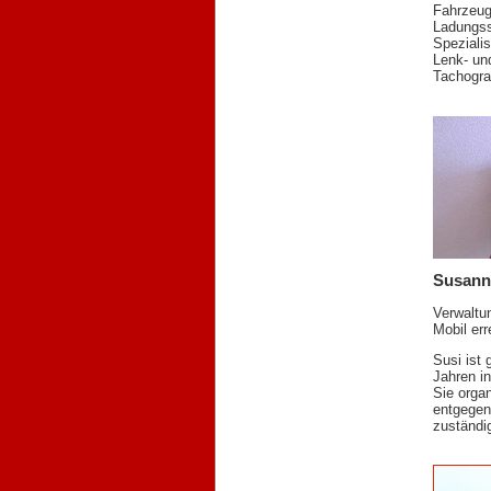
Fahrzeug
Ladungss
Spezialis
Lenk- un
Tachogra
Susann
Verwaltu
Mobil err
Susi ist 
Jahren in
Sie organ
entgegen 
zuständi