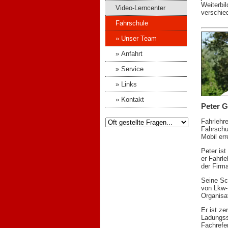
Weiterbi
Video-Lerncenter
verschie
Fahrschule
» Unser Team
» Anfahrt
» Service
» Links
» Kontakt
Peter 
Fahrlehre
Fahrschu
Mobil err
Peter ist
er Fahrle
der Firm
Seine Sc
von Lkw-
Organisa
Er ist zer
Ladungss
Fachrefe