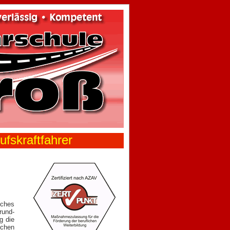
ufskraftfahrer
lches
rund-
g die
schen