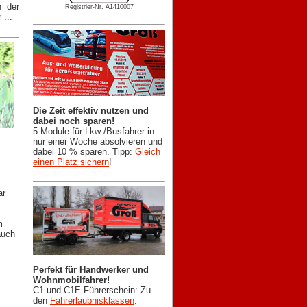
n der
Registrier-Nr. A1410007
 ...
Die Zeit effektiv nutzen und
dabei noch sparen!
5 Module für Lkw-/Busfahrer in
nur einer Woche absolvieren und
dabei 10 % sparen. Tipp:
Gleich
einen Platz sichern
!
ar
m
auch
Perfekt für Handwerker und
Wohnmobilfahrer!
C1 und C1E Führerschein: Zu
den
Fahrerlaubnisklassen
.