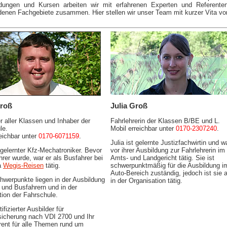
ldungen und Kursen arbeiten wir mit erfahrenen Experten und Referente
denen Fachgebiete zusammen. Hier stellen wir unser Team mit kurzer Vita vor
Groß
Julia Groß
r aller Klassen und Inhaber der
Fahrlehrerin der Klassen B/BE und L.
le.
Mobil erreichbar unter
0170-2307240
.
eichbar unter
0170-6071159
.
Julia ist gelernte Justizfachwirtin und w
 gelernter Kfz-Mechatroniker. Bevor
vor ihrer Ausbildung zur Fahrlehrerin im
hrer wurde, war er als Busfahrer bei
Amts- und Landgericht tätig. Sie ist
a
Wegis-Reisen
tätig.
schwerpunktmäßig für die Ausbildung i
Auto-Bereich zuständig, jedoch ist sie 
hwerpunkte liegen in der Ausbildung
in der Organisation tätig.
 und Busfahrern und in der
tion der Fahrschule.
tifizierter Ausbilder für
icherung nach VDI 2700 und Ihr
rent für alle Themen rund um