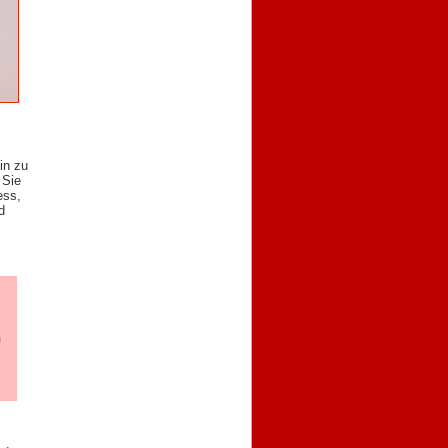
in zu
 Sie
ess,
d