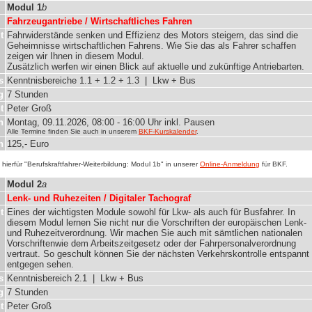
Modul 1
b
Fahrzeugantriebe / Wirtschaftliches Fahren
t
Fahrwiderstände senken und Effizienz des Motors steigern, das sind die
Geheimnisse wirtschaftlichen Fahrens. Wie Sie das als Fahrer schaffen
zeigen wir Ihnen in diesem Modul.
Zusätzlich werfen wir einen Blick auf aktuelle und zukünftige Antriebarten.
s
Kenntnisbereiche 1.1 + 1.2 + 1.3 | Lkw + Bus
g
7 Stunden
t
Peter Groß
n
Montag, 09.11.2026, 08:00 - 16:00 Uhr inkl. Pausen
Alle Termine finden Sie auch in unserem
BKF-Kurskalender
.
n
125,- Euro
hierfür "Berufskraftfahrer-Weiterbildung: Modul 1b" in unserer
Online-Anmeldung
für BKF.
Modul 2
a
Lenk- und Ruhezeiten / Digitaler Tachograf
t
Eines der wichtigsten Module sowohl für Lkw- als auch für Busfahrer. In
diesem Modul lernen Sie nicht nur die Vorschriften der europäischen Lenk-
und Ruhezeitverordnung. Wir machen Sie auch mit sämtlichen nationalen
Vorschriftenwie dem Arbeitszeitgesetz oder der Fahrpersonalverordnung
vertraut. So geschult können Sie der nächsten Verkehrskontrolle entspannt
entgegen sehen.
s
Kenntnisbereich 2.1 | Lkw + Bus
g
7 Stunden
t
Peter Groß