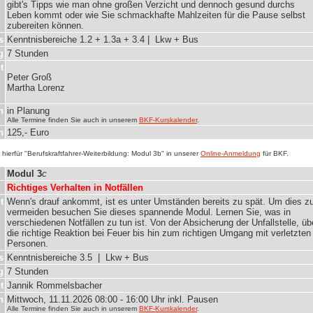
gibt's Tipps wie man ohne großen Verzicht und dennoch gesund durchs
Leben kommt oder wie Sie schmackhafte Mahlzeiten für die Pause selbst
zubereiten können.
s
Kenntnisbereiche 1.2 + 1.3a + 3.4 | Lkw + Bus
g
7 Stunden
t
Peter Groß
Martha Lorenz
n
in Planung
Alle Termine finden Sie auch in unserem
BKF-Kurskalender
.
n
125,- Euro
hierfür "Berufskraftfahrer-Weiterbildung: Modul 3b" in unserer
Online-Anmeldung
für BKF.
Modul 3
c
Richtiges Verhalten in Notfällen
t
Wenn's drauf ankommt, ist es unter Umständen bereits zu spät. Um dies z
vermeiden besuchen Sie dieses spannende Modul. Lernen Sie, was in
verschiedenen Notfällen zu tun ist. Von der Absicherung der Unfallstelle, üb
die richtige Reaktion bei Feuer bis hin zum richtigen Umgang mit verletzten
Personen.
s
Kenntnisbereiche 3.5 | Lkw + Bus
g
7 Stunden
t
Jannik Rommelsbacher
n
Mittwoch, 11.11.2026 08:00 - 16:00 Uhr inkl. Pausen
Alle Termine finden Sie auch in unserem
BKF-Kurskalender
.