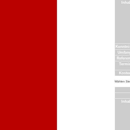
Inhal
Kenntni
Umfan
Referen
Termi
Koste
Wählen Sie 
Inhal