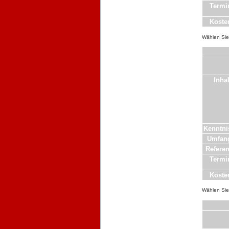
Termi
Koste
Wählen Sie 
Inhal
Kenntni
Umfan
Referen
Termi
Koste
Wählen Sie 