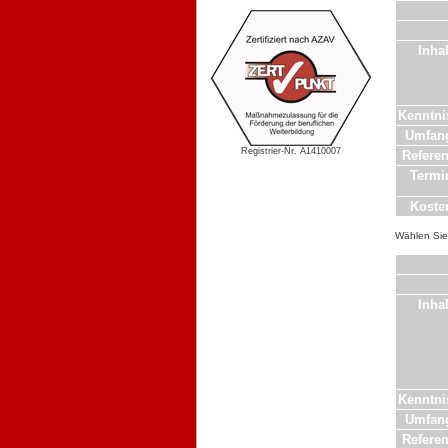
Inhal
Kenntni
Umfan
Registrier-Nr. A1410007
Referen
Termi
Koste
Wählen Sie 
Inhal
Kenntni
Umfan
Referen