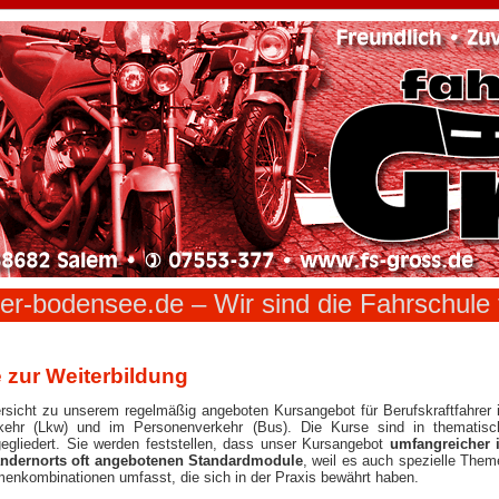
er-bodensee.de – Wir sind die Fahrschule
 zur Weiterbildung
rsicht zu unserem regelmäßig angeboten Kursangebot für Berufskraftfahrer 
kehr (Lkw) und im Personenverkehr (Bus). Die Kurse sind in thematisc
egliedert. Sie werden feststellen, dass unser Kursangebot
umfangreicher i
 andernorts oft angebotenen Standardmodule
, weil es auch spezielle Them
enkombinationen umfasst, die sich in der Praxis bewährt haben.