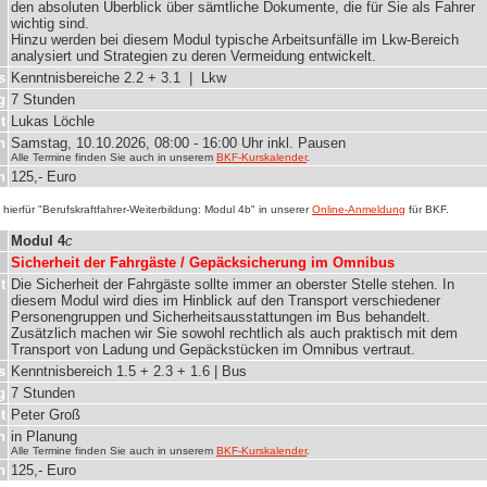
den absoluten Überblick über sämtliche Dokumente, die für Sie als Fahrer
wichtig sind.
Hinzu werden bei diesem Modul typische Arbeitsunfälle im Lkw-Bereich
analysiert und Strategien zu deren Vermeidung entwickelt.
s
Kenntnisbereiche 2.2 + 3.1 | Lkw
g
7 Stunden
t
Lukas Löchle
n
Samstag, 10.10.2026, 08:00 - 16:00 Uhr inkl. Pausen
Alle Termine finden Sie auch in unserem
BKF-Kurskalender
.
n
125,- Euro
hierfür "Berufskraftfahrer-Weiterbildung: Modul 4b" in unserer
Online-Anmeldung
für BKF.
Modul 4
c
Sicherheit der Fahrgäste / Gepäcksicherung im Omnibus
t
Die Sicherheit der Fahrgäste sollte immer an oberster Stelle stehen. In
diesem Modul wird dies im Hinblick auf den Transport verschiedener
Personengruppen und Sicherheitsausstattungen im Bus behandelt.
Zusätzlich machen wir Sie sowohl rechtlich als auch praktisch mit dem
Transport von Ladung und Gepäckstücken im Omnibus vertraut.
s
Kenntnisbereich 1.5 + 2.3 + 1.6 | Bus
g
7 Stunden
t
Peter Groß
n
in Planung
Alle Termine finden Sie auch in unserem
BKF-Kurskalender
.
n
125,- Euro