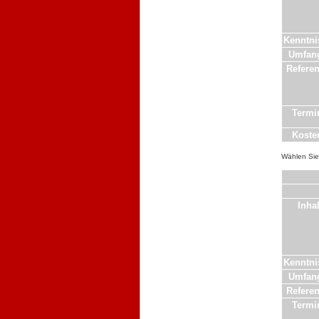
Kenntni
Umfan
Referen
Termi
Koste
Wählen Sie 
Inhal
Kenntni
Umfan
Referen
Termi