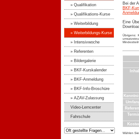
Bei der 
» Qualifikation
BKF-Kurs
Anmeldu
» Qualifikations-Kurse
Eine Übe
» Weiterbildung
Downloa
» Weiterbildungs-Kurse
Übrigens: 
umsatzsteue
» Intensivwoche
Mindesttei
» Referenten
» Bildergalerie
» BKF-Kurskalender
Inhal
» BKF-Anmeldung
» BKF-Info-Broschüre
Kenntni
» AZAV-Zulassung
Umfan
Video-Lerncenter
Referen
Termi
Fahrschule
Koste
Wählen Sie 