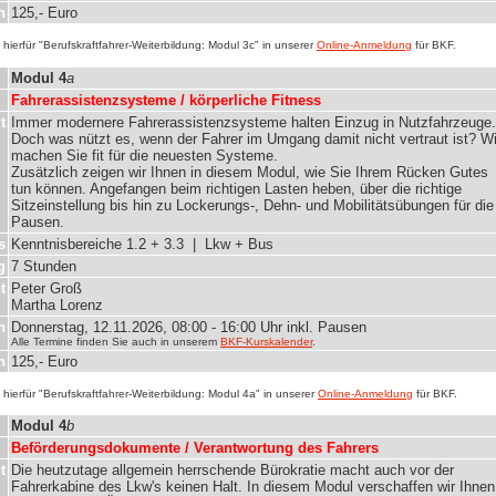
n
125,- Euro
hierfür "Berufskraftfahrer-Weiterbildung: Modul 3c" in unserer
Online-Anmeldung
für BKF.
Modul 4
a
Fahrerassistenzsysteme / körperliche Fitness
t
Immer modernere Fahrerassistenzsysteme halten Einzug in Nutzfahrzeuge.
Doch was nützt es, wenn der Fahrer im Umgang damit nicht vertraut ist? Wi
machen Sie fit für die neuesten Systeme.
Zusätzlich zeigen wir Ihnen in diesem Modul, wie Sie Ihrem Rücken Gutes
tun können. Angefangen beim richtigen Lasten heben, über die richtige
Sitzeinstellung bis hin zu Lockerungs-, Dehn- und Mobilitätsübungen für die
Pausen.
s
Kenntnisbereiche 1.2 + 3.3 | Lkw + Bus
g
7 Stunden
t
Peter Groß
Martha Lorenz
n
Donnerstag, 12.11.2026, 08:00 - 16:00 Uhr inkl. Pausen
Alle Termine finden Sie auch in unserem
BKF-Kurskalender
.
n
125,- Euro
hierfür "Berufskraftfahrer-Weiterbildung: Modul 4a" in unserer
Online-Anmeldung
für BKF.
Modul 4
b
Beförderungsdokumente / Verantwortung des Fahrers
t
Die heutzutage allgemein herrschende Bürokratie macht auch vor der
Fahrerkabine des Lkw's keinen Halt. In diesem Modul verschaffen wir Ihnen