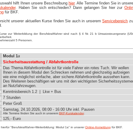
Auswahl hilft Ihnen unsere Beschreibung
hier
. Alle Termine finden Sie in unse
kalender
. Haben Sie sich entschieden? Dann gelangen Sie hier zur
Onli
ng
für BKF.
rsicht unserer aktuellen Kurse finden Sie auch in unserem
Servicebereich
z
d.
Kurse zur Weiterbildung der Berufskraftfahrer sind nach § 4 Nr. 21 b Umsatzsteuergesetz (US
rbefreit.
lnehmerzahl 5 Personen.
Modul 1
a
Sicherheitsausstattung / Abfahrtkontrolle
t
Das Thema Abfahrtkontrolle ist für viele Fahrer ein rotes Tuch. Wir wollen
Ihnen in diesem Modul den Schrecken nehmen und gleichzeitig aufzeigen
wie eine möglichst einfache, aber sichere Abfahrtkontrolle aussehen kann.
Des Weiteren beschäftigen wir uns mit den wichtigsten Sicherheitssysteme
an Nutzfahrzeugen.
s
Kenntnisbereich 1.2 | Lkw + Bus
g
7 Stunden
t
Peter Groß
n
Samstag, 24.10.2026, 08:00 - 16:00 Uhr inkl. Pausen
Alle Termine finden Sie auch in unserem
BKF-Kurskalender
.
n
125,- Euro
hierfür "Berufskraftfahrer-Weiterbildung: Modul 1a" in unserer
Online-Anmeldung
für BKF.