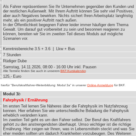
t
Als Fahrer repräsentieren Sie Ihr Unternehmen gegenüber den Kunden und
der restlichen Außenwelt. Mit Ihrem Auftritt können Sie sehr viel Positives,
aber auch Negatives bewirken. Nichts sichert Ihren Arbeitsplatz langfristig
mehr, als ein positiver Auftritt nach außen.
In der Öffentlichkeit begegnen Fahrer leider immer häufiger dem Thema
Gewalt. Um darauf gut vorbereitet zu sein und besonnen reagieren zu
können, bereiten wir Sie im zweiten Teil dieses Moduls auf mögliche
Szenarien vor.
s
Kenntnisbereiche 3.5 + 3.6 | Lkw + Bus
g
7 Stunden
t
Rüdiger Dube
n
Samstag
, 14.11.2026, 08:00 - 16:00 Uhr inkl. Pausen
Alle Termine finden Sie auch in unserem
BKF-Kurskalender
.
n
125,- Euro
hierfür "Berufskraftfahrer-Weiterbildung: Modul 3a" in unserer
Online-Anmeldung
für BKF.
Modul 3
b
Fahrphysik / Ernährung
t
Im ersten Teil lernen Sie Näheres über die Fahrphysik im Nutzfahrzeug
kennen. Hier erfahren Sie wie unterschiedliche Beladung die Fahrphysik
erheblich verändern kann.
Im zweiten Teil geht es um den Fahrer selbst. Der Beruf des Kraftfahrers
gehört zu den anstrengendsten überhaupt. Umso wichtiger ist die richtige
Ernährung. Hier zeigen wir Ihnen, was in Lebensmitteln steckt und was Sie
eher meiden sollten um dadurch Krankheiten vorzubeugen. Des Weiteren