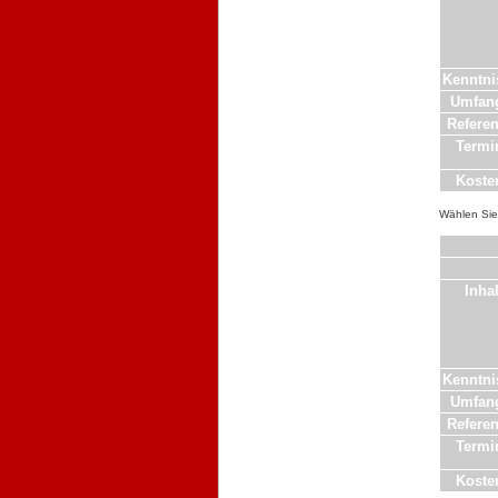
Kenntni
Umfan
Referen
Termi
Koste
Wählen Sie 
Inhal
Kenntni
Umfan
Referen
Termi
Koste