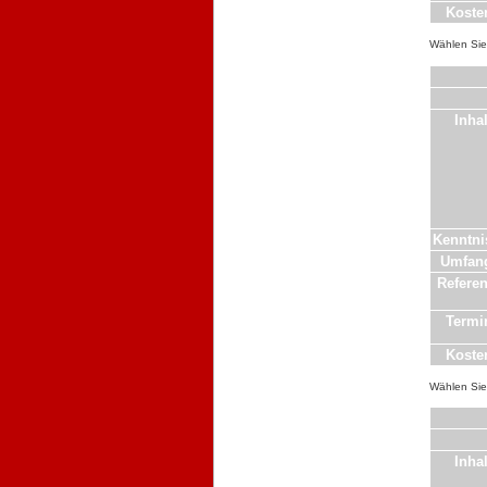
Koste
Wählen Sie 
Inhal
Kenntni
Umfan
Referen
Termi
Koste
Wählen Sie 
Inhal