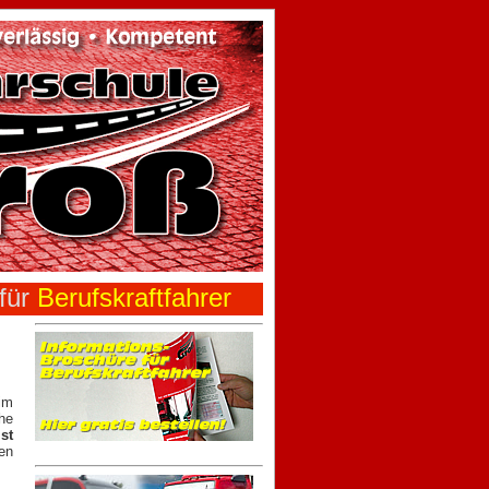
 für
Berufskraftfahrer
im
he
st
en