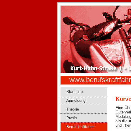
www.berufskraftfahr
Startseite
Kurse
Anmeldung
Eine Übe
Theorie
Güterver
Module g
Praxis
als die
und Them
Berufskraftfahrer