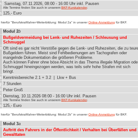
n
Samstag, 07.11.2026, 08:00 - 16:00 Uhr inkl. Pausen
Alle Termine finden Sie auch in unserem
BKF-Kurskalender
.
n
125,- Euro
hierfür "Berufskraftfahrer-Weiterbildung: Modul 2a" in unserer
Online-Anmeldung
für BKF.
Modul 2
b
Bußgeldvermeidung bei Lenk- und Ruhezeiten / Schleusung und
Schmuggel
t
Oft sind es gar nicht Verstöße gegen die Lenk- und Ruhezeiten, die zu teur
Bußgeldern führen. Meist sind Fehlbedienungen am Tachografen oder
mangelnde Dokumentation die größeren Probleme.
Auch können Fahrer ohne böse Absicht in das Thema illegale Migration ode
Schmuggel hineingezogen werden, was teils sehr hohe Strafen mit sich
bringt.
s
Kenntnisbereiche 2.1 + 3.2 | Lkw + Bus
g
7 Stunden
t
Peter Groß
n
Dienstag, 10.11.2026 08:00 - 16:00 Uhr inkl. Pausen
Alle Termine finden Sie auch in unserem
BKF-Kurskalender
.
n
125,- Euro
hierfür "Berufskraftfahrer-Weiterbildung: Modul 2b" in unserer
Online-Anmeldung
für BKF.
Modul 3
a
Auftritt des Fahrers in der Öffentlichkeit / Verhalten bei Überfällen und
Gewalttaten